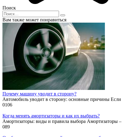
Поиск
Search
for:
Вам также может понравиться
Почему машину уводит в сторону?
Автомобиль уводит в сторону: основные причины Если
0
106
Когда менять амортизаторы и как их выбрать?
Амортизаторы: виды и правила выбора Амортизаторы –
0
89