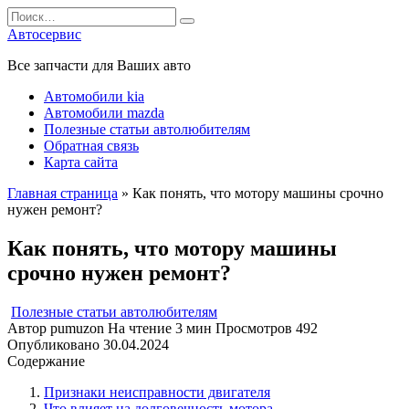
Перейти
Search
к
for:
Автосервис
содержанию
Все запчасти для Ваших авто
Автомобили kia
Автомобили mazda
Полезные статьи автолюбителям
Обратная связь
Карта сайта
Главная страница
»
Как понять, что мотору машины срочно
нужен ремонт?
Как понять, что мотору машины
срочно нужен ремонт?
Полезные статьи автолюбителям
Автор
pumuzon
На чтение
3 мин
Просмотров
492
Опубликовано
30.04.2024
Содержание
Признаки неисправности двигателя
Что влияет на долговечность мотора