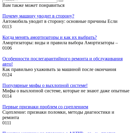
for:
Вам также может понравиться
Почему машину уводит в сторону?
Автомобиль уводит в сторону: основные причины Если
0
113
Когда менять амортизаторы и как их выбрать?
Амортизаторы: виды и правила выбора Амортизаторы –
0
106
Особенности послегарантийного ремонта и обслуживания
авто!
Как правильно ухаживать за машиной после окончания
0
124
Популярные мифы о выхлопной системе!
Мифы о выхлопной системе, которые не знают даже опытные
0
114
Первые признаки проблем со сцеплением
Сцепление: признаки поломки, методы диагностики и
ремонта
0
111