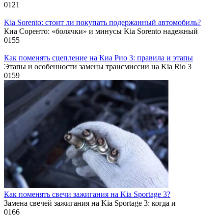
0
121
Kia Sorento: стоит ли покупать подержанный автомобиль?
Киа Соренто: «болячки» и минусы Kia Sorento надежный
0
155
Как поменять сцепление на Киа Рио 3: правила и этапы
Этапы и особенности замены трансмиссии на Kia Rio 3
0
159
Как поменять свечи зажигания на Kia Sportage 3?
Замена свечей зажигания на Kia Sportage 3: когда и
0
166