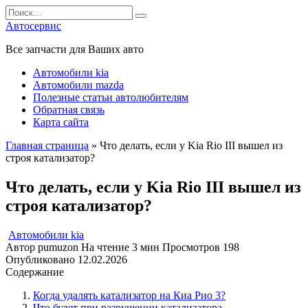
Перейти
Search
к
for:
Автосервис
содержанию
Все запчасти для Ваших авто
Автомобили kia
Автомобили mazda
Полезные статьи автолюбителям
Обратная связь
Карта сайта
Главная страница
»
Что делать, если у Kia Rio III вышел из
строя катализатор?
Что делать, если у Kia Rio III вышел из
строя катализатор?
Автомобили kia
Автор
pumuzon
На чтение
3 мин
Просмотров
198
Опубликовано
12.02.2026
Содержание
Когда удалять катализатор на Киа Рио 3?
Что будет при разрушении катализатора