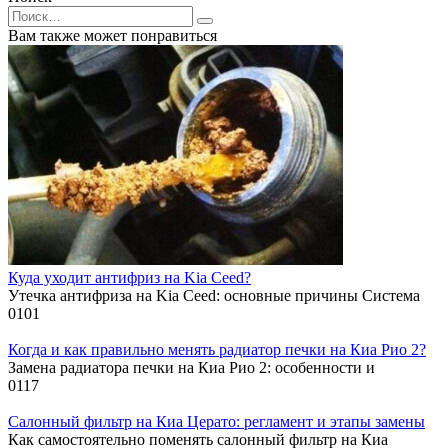
Search
for:
Вам также может понравиться
Куда уходит антифриз на Kia Ceed?
Утечка антифриза на Kia Ceed: основные причины Система
0
101
Когда и как правильно менять радиатор печки на Киа Рио 2?
Замена радиатора печки на Киа Рио 2: особенности и
0
117
Салонный фильтр на Киа Церато: регламент и этапы замены
Как самостоятельно поменять салонный фильтр на Киа