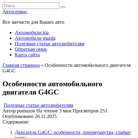
Перейти
Search
к
for:
Автосервис
содержанию
Все запчасти для Ваших авто
Автомобили kia
Автомобили mazda
Полезные статьи автолюбителям
Обратная связь
Карта сайта
Главная страница
»
Особенности автомобильного двигателя
G4GC
Особенности автомобильного
двигателя G4GC
Полезные статьи автолюбителям
Автор
pumuzon
На чтение
3 мин
Просмотров
253
Опубликовано
26.11.2025
Содержание
Двигатель G4GC: особенности, преимущества, слабые
места