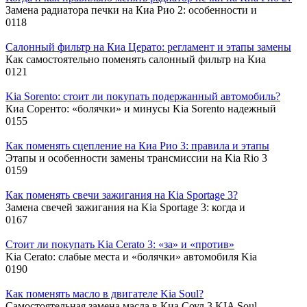
Замена радиатора печки на Киа Рио 2: особенности и
0
118
Салонный фильтр на Киа Церато: регламент и этапы замены
Как самостоятельно поменять салонный фильтр на Киа
0
121
Kia Sorento: стоит ли покупать подержанный автомобиль?
Киа Соренто: «болячки» и минусы Kia Sorento надежный
0
155
Как поменять сцепление на Киа Рио 3: правила и этапы
Этапы и особенности замены трансмиссии на Kia Rio 3
0
159
Как поменять свечи зажигания на Kia Sportage 3?
Замена свечей зажигания на Kia Sportage 3: когда и
0
167
Стоит ли покупать Kia Cerato 3: «за» и «против»
Kia Cerato: слабые места и «болячки» автомобиля Kia
0
190
Как поменять масло в двигателе Kia Soul?
Самостоятельная замена масла в Киа Соул 3 KIA Soul