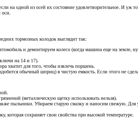
если на одной из осей их состояние удовлетворительное. И уж то
 оси.
редних тормозных колодок выглядит так:
томобиль и демонтируем колесо (когда машина еще на земле, ну
лючи на 14 и 17).
ора хватит для того, чтобы извлечь поршень.
обится обычный шприц) в чистую емкость. Если этого не сделать
ной.
грязнений (металлическую щетку использовать нельзя).
акже пыльники. Убираем старую смазку и наносим свежую. Для 
у, которая сохраняет свои свойства при высокой температуре.