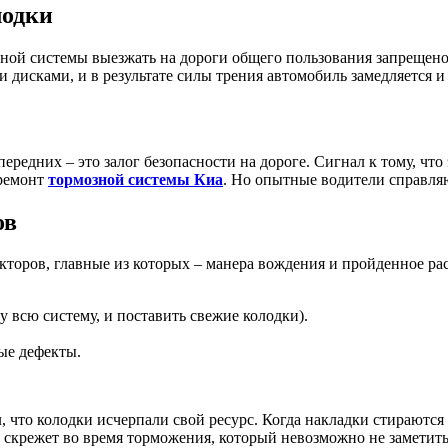
лодки
зной системы выезжать на дороги общего пользования запрещено
дисками, и в результате силы трения автомобиль замедляется и 
 передних – это залог безопасности на дороге. Сигнал к тому, ч
 ремонт
тормозной системы Киа
. Но опытные водители справляю
ов
акторов, главные из которых – манера вождения и пройденное ра
 всю систему, и поставить свежие колодки).
ые дефекты.
, что колодки исчерпали свой ресурс. Когда накладки стираются
скрежет во время торможения, который невозможно не заметить