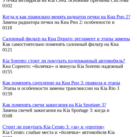
Утечка антифриза на Kia Ceed: основные причины Система
0
102
Когда и как правильно менять радиатор печки на Киа Рио 2?
Замена радиатора печки на Киа Рио 2: особенности и
0
118
Салонный фильтр на Киа Церато: регламент и этапы замены
Как самостоятельно поменять салонный фильтр на Киа
0
121
Kia Sorento: стоит ли покупать подержанный автомобиль?
Киа Соренто: «болячки» и минусы Kia Sorento надежный
0
155
Как поменять сцепление на Киа Рио 3: правила и этапы
Этапы и особенности замены трансмиссии на Kia Rio 3
0
159
Как поменять свечи зажигания на Kia Sportage 3?
Замена свечей зажигания на Kia Sportage 3: когда и
0
168
Стоит ли покупать Kia Cerato 3: «за» и «против»
Kia Cerato: слабые места и «болячки» автомобиля Kia