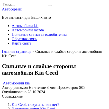
Перейти
Search
к
for:
Автосервис
содержанию
Все запчасти для Ваших авто
Автомобили kia
Автомобили mazda
Полезные статьи автолюбителям
Обратная связь
Карта сайта
Главная страница
»
Сильные и слабые стороны автомобиля
Kia Ceed
Сильные и слабые стороны
автомобиля Kia Ceed
Автомобили kia
Автор
pumuzon
На чтение
3 мин
Просмотров
685
Опубликовано
28.10.2024
Содержание
Kia Ceed: покупать или нет?
Характеристики Kia Ceed