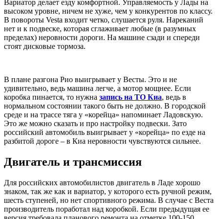
Вариатор делает езду комфортной. Управляемость у Лады на
высоком уровне, ничем не хуже, чем у конкурентов по классу.
В повороты Vesta входит четко, слушается руля. Нареканий
нет и к подвеске, которая сглаживает любые (в разумных
пределах) неровности дороги. На машине сзади и спереди
стоят дисковые тормоза.
В плане разгона Рио выигрывает у Весты. Это и не
удивительно, ведь машина легче, а мотор мощнее. Если
коробка пинается, то нужна
запись
на ТО Киа
, ведь в
нормальном состоянии такого быть не должно. В городской
среде и на трассе тяга у «корейца» напоминает Ладовскую.
Это же можно сказать и про настройку подвески. Зато
российский автомобиль выигрывает у «корейца» по езде на
разбитой дороге – в Киа неровности чувствуются сильнее.
Двигатель и трансмиссия
Для российских автомобилистов двигатель в Ладе хорошо
знаком, так же как и вариатор, у которого есть ручной режим,
шесть ступеней, но нет спортивного режима. В случае с Веста
производитель поработал над коробкой. Если предыдущая ее
версия требовала планового ремонта на отметке 100-150