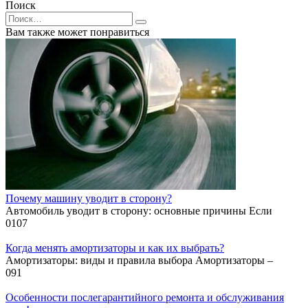
Поиск
Search
for:
Вам также может понравиться
Почему машину уводит в сторону?
Автомобиль уводит в сторону: основные причины Если
0
107
Когда менять амортизаторы и как их выбрать?
Амортизаторы: виды и правила выбора Амортизаторы –
0
91
Особенности послегарантийного ремонта и обслуживания