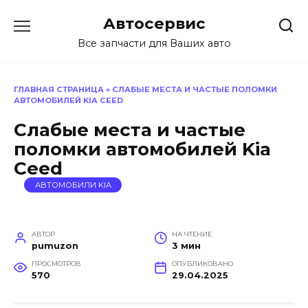
Перейти
Автосервис
к
содержанию
Все запчасти для Ваших авто
ГЛАВНАЯ СТРАНИЦА
»
СЛАБЫЕ МЕСТА И ЧАСТЫЕ ПОЛОМКИ
АВТОМОБИЛЕЙ KIA CEED
Слабые места и частые
поломки автомобилей Kia
Ceed
АВТОМОБИЛИ KIA
АВТОР
НА ЧТЕНИЕ
pumuzon
3 мин
ПРОСМОТРОВ
ОПУБЛИКОВАНО
570
29.04.2025