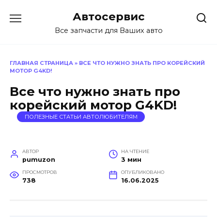
Перейти
Автосервис
к
содержанию
Все запчасти для Ваших авто
ГЛАВНАЯ СТРАНИЦА
»
ВСЕ ЧТО НУЖНО ЗНАТЬ ПРО КОРЕЙСКИЙ
МОТОР G4KD!
Все что нужно знать про
корейский мотор G4KD!
ПОЛЕЗНЫЕ СТАТЬИ АВТОЛЮБИТЕЛЯМ
АВТОР
НА ЧТЕНИЕ
pumuzon
3 мин
ПРОСМОТРОВ
ОПУБЛИКОВАНО
738
16.06.2025