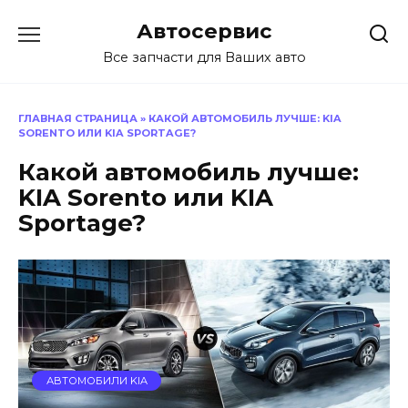
Перейти
Автосервис
к
содержанию
Все запчасти для Ваших авто
ГЛАВНАЯ СТРАНИЦА
»
КАКОЙ АВТОМОБИЛЬ ЛУЧШЕ: KIA
SORENTO ИЛИ KIA SPORTAGE?
Какой автомобиль лучше:
KIA Sorento или KIA
Sportage?
АВТОМОБИЛИ KIA