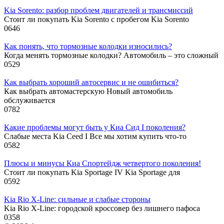
Kia Sorento: разбор проблем двигателей и трансмиссий
Стоит ли покупать Kia Sorento с пробегом Kia Sorento
0
646
Как понять, что тормозные колодки износились?
Когда менять тормозные колодки? Автомобиль – это сложный
0
529
Как выбрать хороший автосервис и не ошибиться?
Как выбрать автомастерскую Новый автомобиль
обслуживается
0
782
Какие проблемы могут быть у Киа Сид I поколения?
Слабые места Kia Ceed I Все мы хотим купить что-то
0
582
Плюсы и минусы Киа Спортейдж четвертого поколения!
Стоит ли покупать Kia Sportage IV Kia Sportage для
0
592
Kia Rio X-Line: сильные и слабые стороны
Kia Rio X-Line: городской кроссовер без лишнего пафоса
0
358