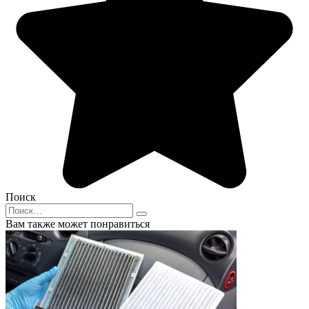
Поиск
Search
for:
Вам также может понравиться